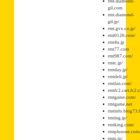
rmt.diamond-
gil.com
rmt.diamond-
gil.jp/
rmt.gvx.co.jp/
rmt0120.com/
rmt4u.jp
rmt77.com
rmt987.com/
rmtc.jp/
rmtday.jp/
rmtdeli.jp/
rmtfan.com/
rmtfc2.cart.fc2.
rmtgame.com/
rmtgame.net
rmtinfo.blog73.
rmting.jp/
rmtking.com/
rmtplusone.com
rmts.jp/