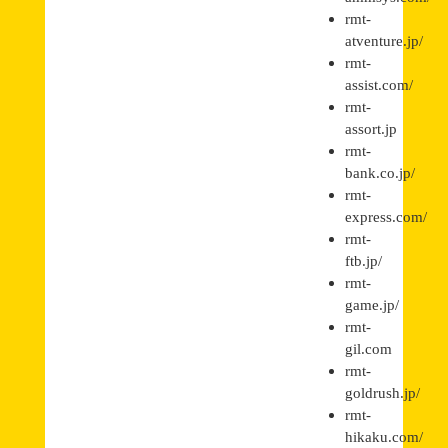
rmt-
atventure.jp/
rmt-
assist.com/
rmt-
assort.jp
rmt-
bank.co.jp/
rmt-
express.com/
rmt-
ftb.jp/
rmt-
game.jp/
rmt-
gil.com
rmt-
goldrush.jp/
rmt-
hikaku.com/