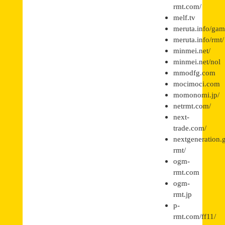
rmt.com/
melf.tv
meruta.info/gam
meruta.info/rmt/
minmei.net/
minmei.net/nol
mmodfg.com
mocimoci.com
momonomi.jp/
netrmt.com/
next-
trade.com/
nextgeneration.
rmt/
ogm-
rmt.com
ogm-
rmt.jp
p-
rmt.com/ff11/