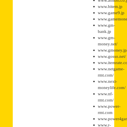
www.aoitori.co.j
www.bitem.jp
www.game9.jp
www.gamemone
www.gm-
bank.jp
www.gm-
money.net/
www.gmoney.jp
www.gosso.net/
www.itemrate.c
www.netgame-
rmt.com/
www.next-
moneylife.com/
www.nf-
rmt.com/
www.power-
rmt.com
www.power4ga
www.r-