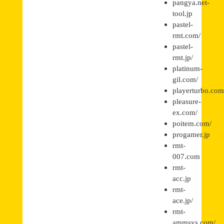
pangya.net-
tool.jp
pastel-
rmt.com/
pastel-
rmt.jp/
platinum-
gil.com/
playerturbo.co
pleasure-
ex.com/
poitem.com/
progamer.jp
rmt-
007.com
rmt-
acc.jp
rmt-
ace.jp/
rmt-
ammsys.com/