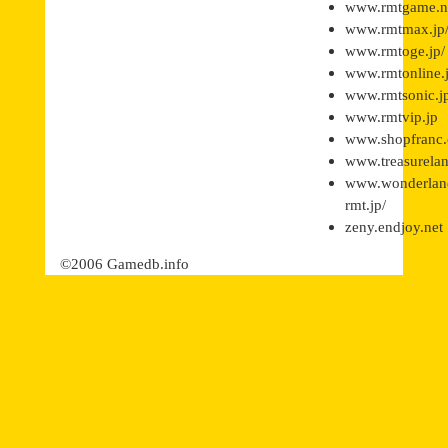
www.rmtgame.n
www.rmtmax.jp
www.rmtoge.jp/
www.rmtonline.j
www.rmtsonic.j
www.rmtvip.jp
www.shopfranc
www.treasurelan
www.wonderlan
rmt.jp/
zeny.endjoy.net
©2006 Gamedb.info