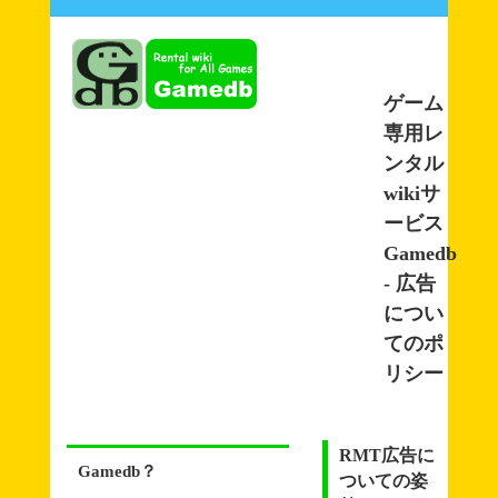
ゲーム
専用レ
ンタル
wikiサ
ービス
Gamedb
- 広告
につい
てのポ
リシー
RMT広告に
Gamedb？
ついての姿