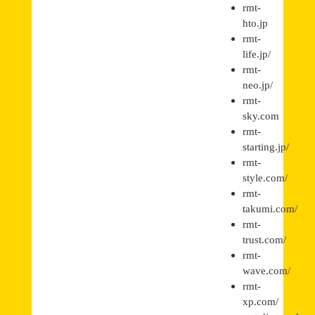
rmt-
hto.jp
rmt-
life.jp/
rmt-
neo.jp/
rmt-
sky.com
rmt-
starting.jp/
rmt-
style.com/
rmt-
takumi.com/
rmt-
trust.com/
rmt-
wave.com/
rmt-
xp.com/